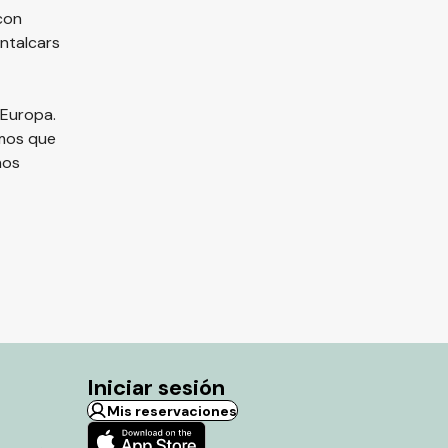
con
ntalcars
 Europa.
emos que
nos
Iniciar sesión
Mis reservaciones