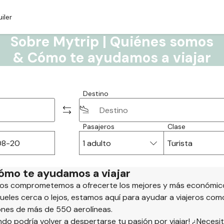
iler
Sobre Mytrip | Quiénes somos
& Cómo te ayudamos a viajar
Destino
Pasajeros
Clase
1 adulto
Turista
ómo te ayudamos a viajar
 nos comprometemos a ofrecerte los mejores y más económic
ueles cerca o lejos, estamos aquí para ayudar a viajeros com
nes de más de 550 aerolíneas.
do podría volver a despertarse tu pasión por viajar! ¿Necesi