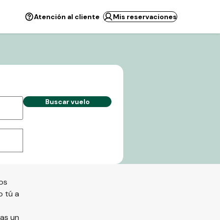
Atención al cliente
Mis reservaciones
Buscar vuelo
os
o tú a
tas un