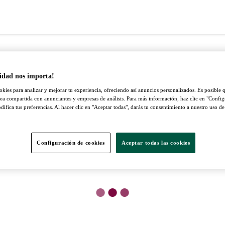
idad nos importa!
okies para analizar y mejorar tu experiencia, ofreciendo así anuncios personalizados. Es posible q
ea compartida con anunciantes y empresas de análisis. Para más información, haz clic en "Confi
ifica tus preferencias. Al hacer clic en "Aceptar todas", darás tu consentimiento a nuestro uso de
Configuración de cookies
Aceptar todas las cookies
●
●
●