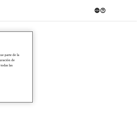
ue parte de la
guración de
 todas las