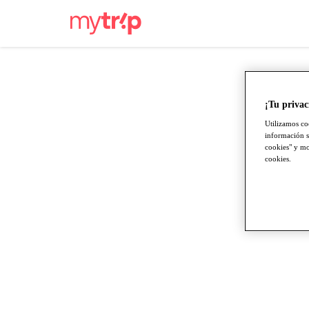
¡Tu privac
Utilizamos co
información s
cookies" y mod
cookies.